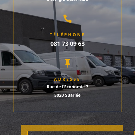

TÉLÉPHONE
081 73 09 63

ADRESSE
Rue de l’Economie 7
5020 Suarlée